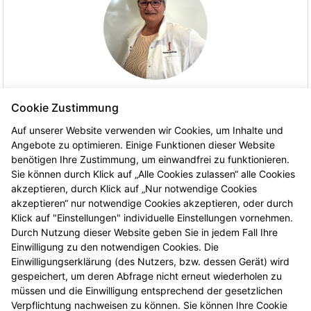
Cookie Zustimmung
Manuela Seibold
Auf unserer Website verwenden wir Cookies, um Inhalte und
Apothekenhelferin
Angebote zu optimieren. Einige Funktionen dieser Website
benötigen Ihre Zustimmung, um einwandfrei zu funktionieren.
Im Team der Marien-Apotheke seit 1991.
Sie können durch Klick auf „Alle Cookies zulassen“ alle Cookies
akzeptieren, durch Klick auf „Nur notwendige Cookies
2026 © Marien-Apotheke
akzeptieren“ nur notwendige Cookies akzeptieren, oder durch
Klick auf "Einstellungen" individuelle Einstellungen vornehmen.
Impressum
Durch Nutzung dieser Website geben Sie in jedem Fall Ihre
Datenschutz
Einwilligung zu den notwendigen Cookies. Die
Einwilligungserklärung (des Nutzers, bzw. dessen Gerät) wird
Barrierefreiheit
gespeichert, um deren Abfrage nicht erneut wiederholen zu
Impressum
müssen und die Einwilligung entsprechend der gesetzlichen
Datenschutz
Verpflichtung nachweisen zu können. Sie können Ihre Cookie