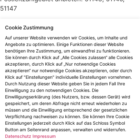
51147
Weiteres zu diesem Service stimmen wir mit
Cookie Zustimmung
Ihnen persönlich ab.
Auf unserer Website verwenden wir Cookies, um Inhalte und
Angebote zu optimieren. Einige Funktionen dieser Website
benötigen Ihre Zustimmung, um einwandfrei zu funktionieren.
Mobile Kartenzahlung bei Lieferung möglich.
Sie können durch Klick auf „Alle Cookies zulassen“ alle Cookies
akzeptieren, durch Klick auf „Nur notwendige Cookies
2026 © Marien-Apotheke
akzeptieren“ nur notwendige Cookies akzeptieren, oder durch
Klick auf "Einstellungen" individuelle Einstellungen vornehmen.
Impressum
Durch Nutzung dieser Website geben Sie in jedem Fall Ihre
Datenschutz
Einwilligung zu den notwendigen Cookies. Die
Einwilligungserklärung (des Nutzers, bzw. dessen Gerät) wird
Barrierefreiheit
gespeichert, um deren Abfrage nicht erneut wiederholen zu
Impressum
müssen und die Einwilligung entsprechend der gesetzlichen
Datenschutz
Verpflichtung nachweisen zu können. Sie können Ihre Cookie
Einstellungen jederzeit durch Klick auf das Schloss Symbol
Barrierefreiheit
Button am Seitenrand anpassen, verwalten und widerrufen.
Öffnungszeiten an Karneval:
Datenschutz
Impressum